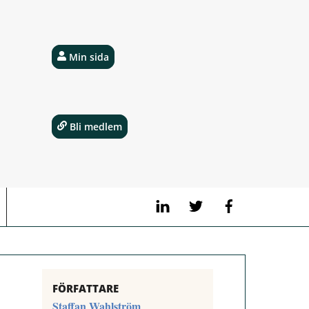
Min sida
Bli medlem
LinkedIn
Twitter
Facebook
FÖRFATTARE
Staffan Wahlström