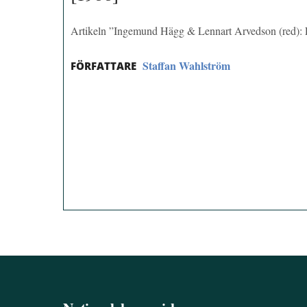
Artikeln ”Ingemund Hägg & Lennart Arvedson (red): L
Staffan Wahlström
FÖRFATTARE