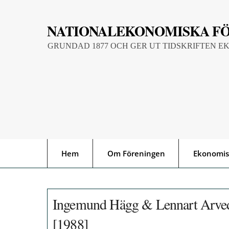
Skip
to
NATIONALEKONOMISKA F
content
GRUNDAD 1877 OCH GER UT TIDSKRIFTEN E
Hem
Om Föreningen
Ekonomis
Ingemund Hägg & Lennart Arvedso
[1988]