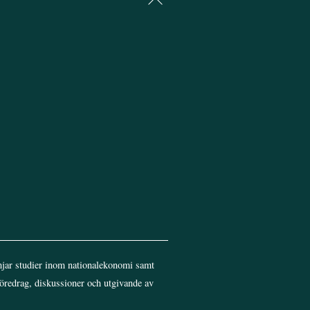
To
Top
jar studier inom nationalekonomi samt
föredrag, diskussioner och utgivande av