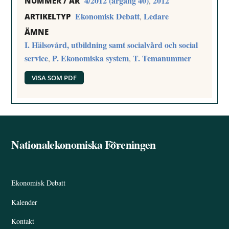
4/2012 (årgång 40)
2012
,
NUMMER / ÅR
Ekonomisk Debatt
Ledare
,
ARTIKELTYP
ÄMNE
I. Hälsovård, utbildning samt socialvård och social
service
P. Ekonomiska system
T. Temanummer
,
,
VISA SOM PDF
Nationalekonomiska Föreningen
Back
To
Top
Ekonomisk Debatt
Kalender
Kontakt