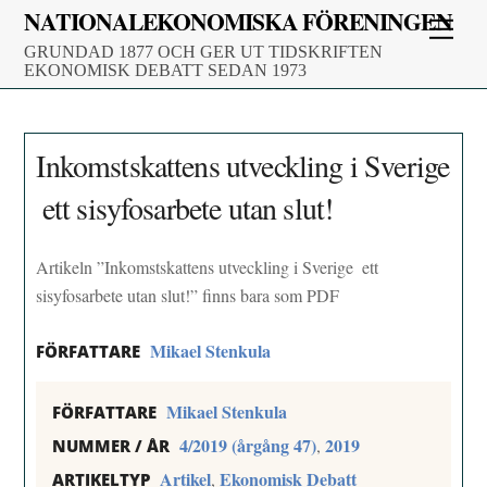
Skip
NATIONALEKONOMISKA FÖRENINGEN
Men
to
GRUNDAD 1877 OCH GER UT TIDSKRIFTEN
content
EKONOMISK DEBATT SEDAN 1973
Inkomstskattens utveckling i Sverige
 ett sisyfosarbete utan slut!
Artikeln ”Inkomstskattens utveckling i Sverige  ett
sisyfosarbete utan slut!” finns bara som PDF
Mikael Stenkula
FÖRFATTARE
Mikael Stenkula
FÖRFATTARE
4/2019 (årgång 47)
2019
,
NUMMER / ÅR
Artikel
Ekonomisk Debatt
,
ARTIKELTYP