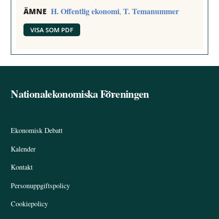
H. Offentlig ekonomi
T. Temanummer
,
ÄMNE
VISA SOM PDF
Nationalekonomiska Föreningen
Back
To
Top
Ekonomisk Debatt
Kalender
Kontakt
Personuppgiftspolicy
Cookiepolicy