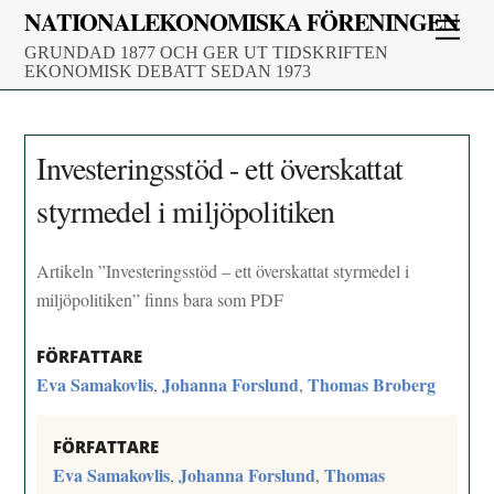
Skip
NATIONALEKONOMISKA FÖRENINGEN
Men
to
GRUNDAD 1877 OCH GER UT TIDSKRIFTEN
content
EKONOMISK DEBATT SEDAN 1973
Investeringsstöd - ett överskattat
styrmedel i miljöpolitiken
Artikeln ”Investeringsstöd – ett överskattat styrmedel i
miljöpolitiken” finns bara som PDF
FÖRFATTARE
Eva Samakovlis
Johanna Forslund
Thomas Broberg
,
,
FÖRFATTARE
Eva Samakovlis
Johanna Forslund
Thomas
,
,