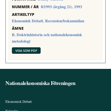
8/1993 (årgång 21)
1993
,
NUMMER / ÅR
ARTIKELTYP
Ekonomisk Debatt
Recension/bokanmälan
,
ÄMNE
B. Doktrinhistoria och nationalekonomisk
metodologi
VISA SOM PDF
Nationalekonomiska Föreningen
Back
To
Top
Ekonomisk Debatt
Kalender