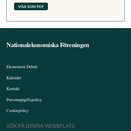
VISA SOM PDF
Nationalekonomiska Föreningen
Back
To
Top
Ekonomisk Debatt
Kalender
Kontakt
Personuppgiftspolicy
Cookiepolicy
SÖK PÅ DENNA WEBBPLATS