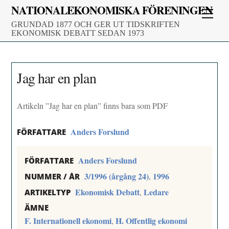
Skip
NATIONALEKONOMISKA FÖRENINGEN
Men
to
GRUNDAD 1877 OCH GER UT TIDSKRIFTEN
content
EKONOMISK DEBATT SEDAN 1973
Jag har en plan
Artikeln ”Jag har en plan” finns bara som PDF
Anders Forslund
FÖRFATTARE
Anders Forslund
FÖRFATTARE
3/1996 (årgång 24)
1996
,
NUMMER / ÅR
Ekonomisk Debatt
Ledare
,
ARTIKELTYP
ÄMNE
F. Internationell ekonomi
H. Offentlig ekonomi
,