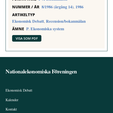
8/1986 (årgång 14)
1986
,
NUMMER / ÅR
ARTIKELTYP
Ekonomisk Debatt
Recension/bokanmälan
,
P. Ekonomiska system
ÄMNE
VISA SOM PDF
Nationalekonomiska Föreningen
Back
To
Top
Ekonomisk Debatt
Kalender
Kontakt