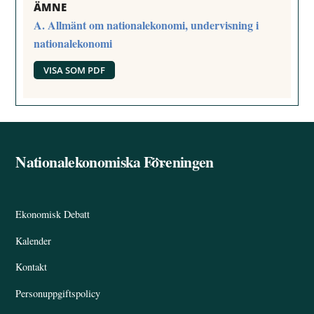
ÄMNE
A. Allmänt om nationalekonomi, undervisning i
nationalekonomi
VISA SOM PDF
Nationalekonomiska Föreningen
Back
To
Top
Ekonomisk Debatt
Kalender
Kontakt
Personuppgiftspolicy