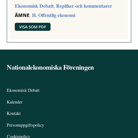
Ekonomisk Debatt
Repliker och kommentarer
,
H. Offentlig ekonomi
ÄMNE
VISA SOM PDF
Nationalekonomiska Föreningen
Back
To
Top
Ekonomisk Debatt
Kalender
Kontakt
Personuppgiftspolicy
Cookiepolicy