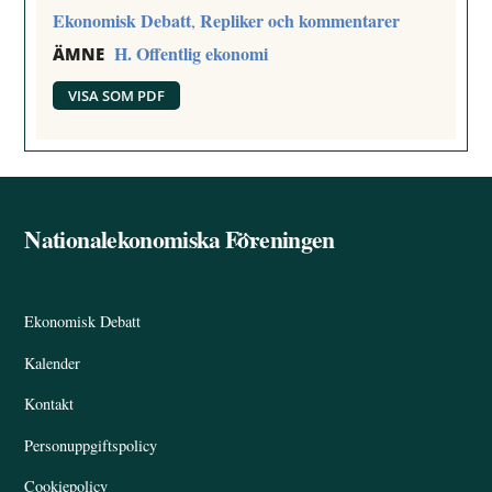
Ekonomisk Debatt
Repliker och kommentarer
,
H. Offentlig ekonomi
ÄMNE
VISA SOM PDF
Nationalekonomiska Föreningen
Back
To
Top
Ekonomisk Debatt
Kalender
Kontakt
Personuppgiftspolicy
Cookiepolicy