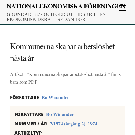
Skip
NATIONALEKONOMISKA FÖRENINGEN
Men
to
GRUNDAD 1877 OCH GER UT TIDSKRIFTEN
content
EKONOMISK DEBATT SEDAN 1973
Kommunerna skapar arbetslöshet
nästa år
Artikeln ”Kommunerna skapar arbetslöshet nästa år” finns
bara som PDF
Bo Winander
FÖRFATTARE
Bo Winander
FÖRFATTARE
7/1974 (årgång 2)
1974
,
NUMMER / ÅR
ARTIKELTYP