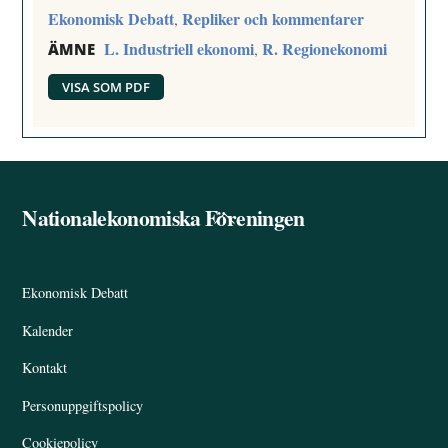
Ekonomisk Debatt
Repliker och kommentarer
,
L. Industriell ekonomi
R. Regionekonomi
,
ÄMNE
VISA SOM PDF
Nationalekonomiska Föreningen
Back
To
Top
Ekonomisk Debatt
Kalender
Kontakt
Personuppgiftspolicy
Cookiepolicy