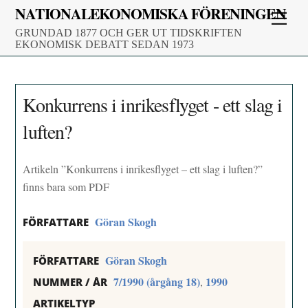
Skip
NATIONALEKONOMISKA FÖRENINGEN
Men
to
GRUNDAD 1877 OCH GER UT TIDSKRIFTEN
content
EKONOMISK DEBATT SEDAN 1973
Konkurrens i inrikesflyget - ett slag i
luften?
Artikeln ”Konkurrens i inrikesflyget – ett slag i luften?”
finns bara som PDF
Göran Skogh
FÖRFATTARE
Göran Skogh
FÖRFATTARE
7/1990 (årgång 18)
1990
,
NUMMER / ÅR
ARTIKELTYP