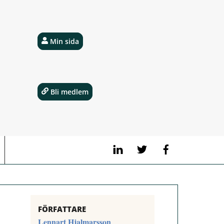
Min sida
Bli medlem
LinkedIn
Twitter
Facebook
FÖRFATTARE
Lennart Hjalmarsson