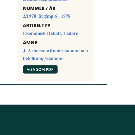
NUMMER / ÅR
2/1978 (årgång 6)
1978
,
ARTIKELTYP
Ekonomisk Debatt
Ledare
,
ÄMNE
J. Arbetsmarknadsekonomi och
befolkningsekonomi
VISA SOM PDF