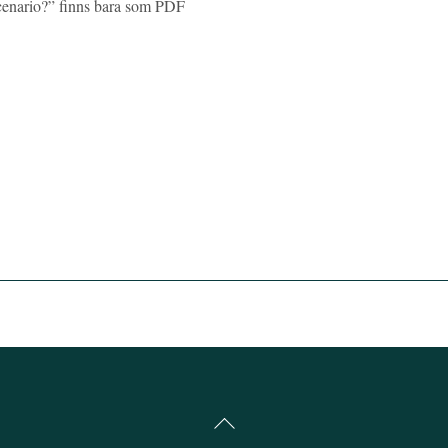
scenario?” finns bara som PDF
Back
To