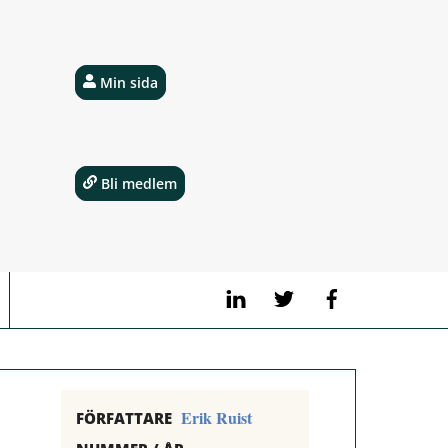
Min sida
Bli medlem
LinkedIn
Twitter
Facebook
Erik Ruist
FÖRFATTARE