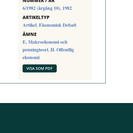
NUMMER / ÅR
6/1982 (årgång 10)
1982
,
ARTIKELTYP
Artikel
Ekonomisk Debatt
,
ÄMNE
E. Makroekonomi och
penningteori
H. Offentlig
,
ekonomi
VISA SOM PDF