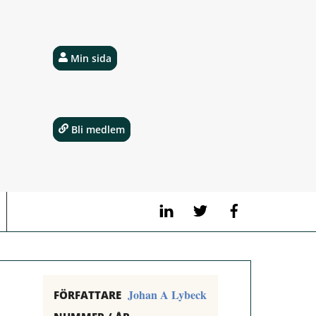
Min sida
Bli medlem
LinkedIn
Twitter
Facebook
Johan A Lybeck
FÖRFATTARE