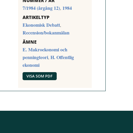
NUMMER / ÅR
7/1984 (årgång 12)
1984
,
ARTIKELTYP
Ekonomisk Debatt
,
Recension/bokanmälan
ÄMNE
E. Makroekonomi och
penningteori
H. Offentlig
,
ekonomi
VISA SOM PDF