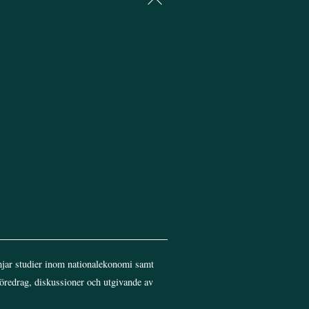
To
Top
jar studier inom nationalekonomi samt
föredrag, diskussioner och utgivande av