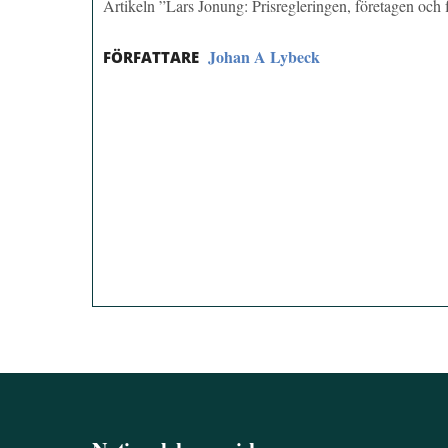
Artikeln ”Lars Jonung: Prisregleringen, företagen oc
Johan A Lybeck
FÖRFATTARE