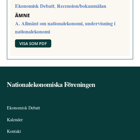
Ekonomisk Debatt
Recension/bokanmälan
,
ÄMNE
A. Allmänt om nationalekonomi, undervisning i
nationalekonomi
VISA SOM PDF
Nationalekonomiska Föreningen
Back
To
Top
Ekonomisk Debatt
Kalender
Kontakt