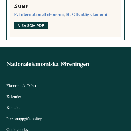
ÄMNE
F. Internationell ekonomi
H. Offentlig ekonomi
,
VISA SOM PDF
Nationalekonomiska Föreningen
Back
To
Top
Ekonomisk Debatt
Kalender
Kontakt
Personuppgiftspolicy
Cookiepolicy