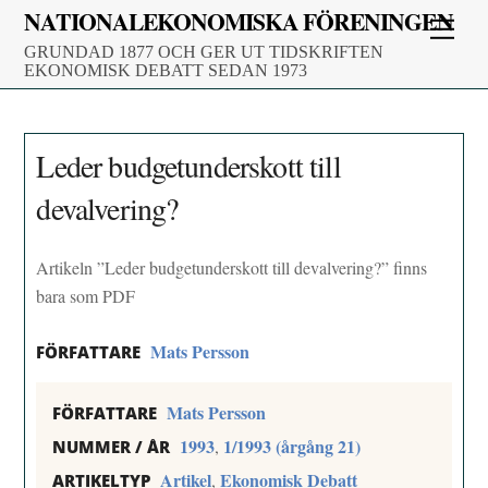
Skip
NATIONALEKONOMISKA FÖRENINGEN
Men
to
GRUNDAD 1877 OCH GER UT TIDSKRIFTEN
content
EKONOMISK DEBATT SEDAN 1973
Leder budgetunderskott till
devalvering?
Artikeln ”Leder budgetunderskott till devalvering?” finns
bara som PDF
Mats Persson
FÖRFATTARE
Mats Persson
FÖRFATTARE
1993
1/1993 (årgång 21)
,
NUMMER / ÅR
Artikel
Ekonomisk Debatt
,
ARTIKELTYP