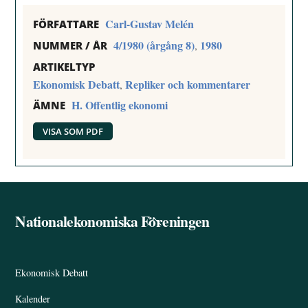
Carl-Gustav Melén
FÖRFATTARE
4/1980 (årgång 8)
1980
,
NUMMER / ÅR
ARTIKELTYP
Ekonomisk Debatt
Repliker och kommentarer
,
H. Offentlig ekonomi
ÄMNE
VISA SOM PDF
Nationalekonomiska Föreningen
Back
To
Top
Ekonomisk Debatt
Kalender