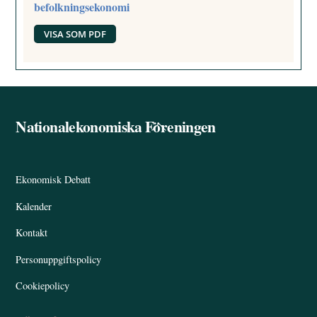
befolkningsekonomi
VISA SOM PDF
Nationalekonomiska Föreningen
Back
To
Top
Ekonomisk Debatt
Kalender
Kontakt
Personuppgiftspolicy
Cookiepolicy