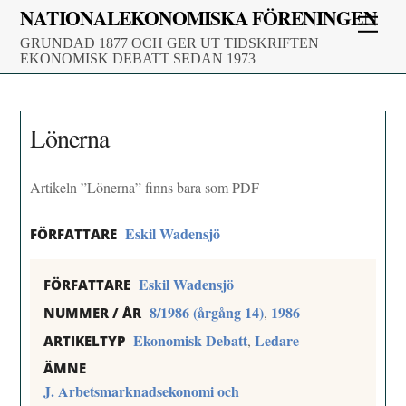
Skip
NATIONALEKONOMISKA FÖRENINGEN
Men
to
GRUNDAD 1877 OCH GER UT TIDSKRIFTEN
content
EKONOMISK DEBATT SEDAN 1973
Lönerna
Artikeln ”Lönerna” finns bara som PDF
Eskil Wadensjö
FÖRFATTARE
Eskil Wadensjö
FÖRFATTARE
8/1986 (årgång 14)
1986
,
NUMMER / ÅR
Ekonomisk Debatt
Ledare
,
ARTIKELTYP
ÄMNE
J. Arbetsmarknadsekonomi och