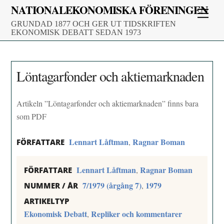
Skip
NATIONALEKONOMISKA FÖRENINGEN
Men
to
GRUNDAD 1877 OCH GER UT TIDSKRIFTEN
content
EKONOMISK DEBATT SEDAN 1973
Löntagarfonder och aktiemarknaden
Artikeln ”Löntagarfonder och aktiemarknaden” finns bara
som PDF
Lennart Låftman
Ragnar Boman
,
FÖRFATTARE
Lennart Låftman
Ragnar Boman
,
FÖRFATTARE
7/1979 (årgång 7)
1979
,
NUMMER / ÅR
ARTIKELTYP
Ekonomisk Debatt
Repliker och kommentarer
,