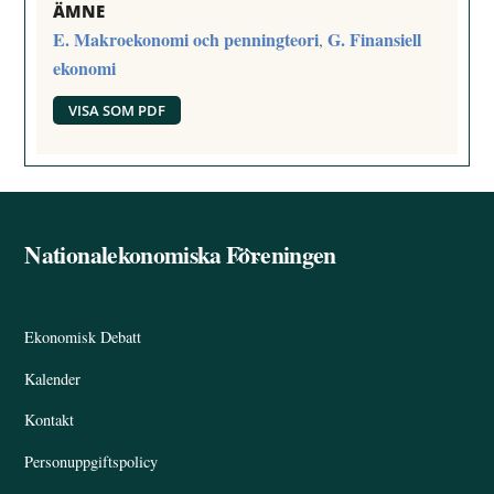
ÄMNE
E. Makroekonomi och penningteori
G. Finansiell
,
ekonomi
VISA SOM PDF
Nationalekonomiska Föreningen
Back
To
Top
Ekonomisk Debatt
Kalender
Kontakt
Personuppgiftspolicy