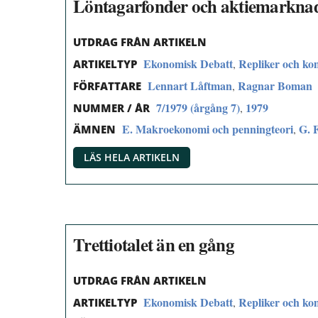
Löntagarfonder och aktiemarkna
UTDRAG FRÅN ARTIKELN
Ekonomisk Debatt
Repliker och k
,
ARTIKELTYP
Lennart Låftman
Ragnar Boman
,
FÖRFATTARE
7/1979 (årgång 7)
1979
,
NUMMER / ÅR
E. Makroekonomi och penningteori
G. 
,
ÄMNEN
LÄS HELA ARTIKELN
Trettiotalet än en gång
UTDRAG FRÅN ARTIKELN
Ekonomisk Debatt
Repliker och k
,
ARTIKELTYP