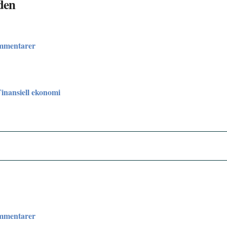
den
ommentarer
Finansiell ekonomi
ommentarer