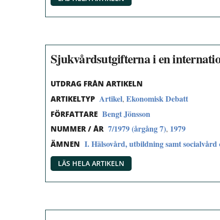
Sjukvårdsutgifterna i en internati
UTDRAG FRÅN ARTIKELN
Artikel
Ekonomisk Debatt
,
ARTIKELTYP
Bengt Jönsson
FÖRFATTARE
7/1979 (årgång 7)
1979
,
NUMMER / ÅR
I. Hälsovård, utbildning samt socialvård 
ÄMNEN
LÄS HELA ARTIKELN