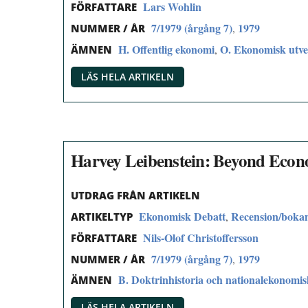
Lars Wohlin
FÖRFATTARE
7/1979 (årgång 7)
1979
,
NUMMER / ÅR
H. Offentlig ekonomi
O. Ekonomisk utvec
,
ÄMNEN
LÄS HELA ARTIKELN
Harvey Leibenstein: Beyond Eco
UTDRAG FRÅN ARTIKELN
Ekonomisk Debatt
Recension/boka
,
ARTIKELTYP
Nils-Olof Christoffersson
FÖRFATTARE
7/1979 (årgång 7)
1979
,
NUMMER / ÅR
B. Doktrinhistoria och nationalekonomi
ÄMNEN
LÄS HELA ARTIKELN