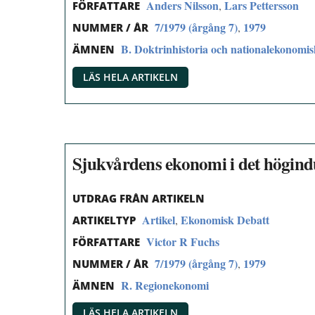
Anders Nilsson
Lars Pettersson
,
FÖRFATTARE
7/1979 (årgång 7)
1979
,
NUMMER / ÅR
B. Doktrinhistoria och nationalekonomi
ÄMNEN
LÄS HELA ARTIKELN
Sjukvårdens ekonomi i det högindu
UTDRAG FRÅN ARTIKELN
Artikel
Ekonomisk Debatt
,
ARTIKELTYP
Victor R Fuchs
FÖRFATTARE
7/1979 (årgång 7)
1979
,
NUMMER / ÅR
R. Regionekonomi
ÄMNEN
LÄS HELA ARTIKELN