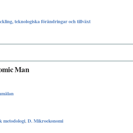
kling, teknologiska förändringar och tillväxt
nomic Man
nmälan
sk metodologi
D. Mikroekonomi
,