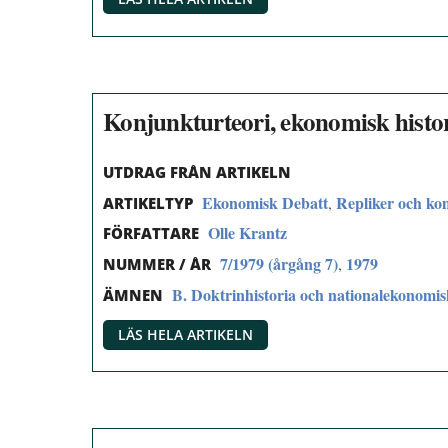
Konjunkturteori, ekonomisk histori
UTDRAG FRÅN ARTIKELN
Ekonomisk Debatt
Repliker och k
,
ARTIKELTYP
Olle Krantz
FÖRFATTARE
7/1979 (årgång 7)
1979
,
NUMMER / ÅR
B. Doktrinhistoria och nationalekonomi
ÄMNEN
LÄS HELA ARTIKELN