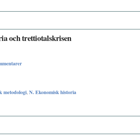
a och trettiotalskrisen
ommentarer
sk metodologi
N. Ekonomisk historia
,