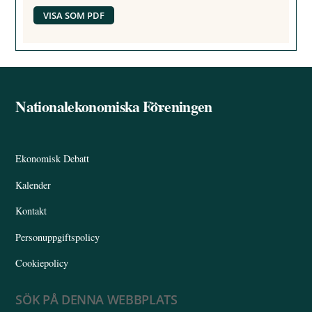
VISA SOM PDF
Nationalekonomiska Föreningen
Back
To
Top
Ekonomisk Debatt
Kalender
Kontakt
Personuppgiftspolicy
Cookiepolicy
SÖK PÅ DENNA WEBBPLATS