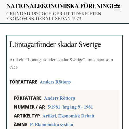
Skip
NATIONALEKONOMISKA FÖRENINGEN
Men
to
GRUNDAD 1877 OCH GER UT TIDSKRIFTEN
content
EKONOMISK DEBATT SEDAN 1973
Löntagarfonder skadar Sverige
Artikeln ”Löntagarfonder skadar Sverige” finns bara som
PDF
Anders Röttorp
FÖRFATTARE
Anders Röttorp
FÖRFATTARE
5/1981 (årgång 9)
1981
,
NUMMER / ÅR
Artikel
Ekonomisk Debatt
,
ARTIKELTYP
P. Ekonomiska system
ÄMNE