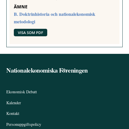
ÄMNE
B. Doktrinhistoria och nationalekonomisk
metodologi
VISA SOM PDF
Nationalekonomiska Föreningen
Back
To
Top
Ekonomisk Debatt
Kalender
Kontakt
Personuppgiftspolicy