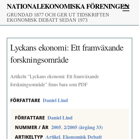
Skip
NATIONALEKONOMISKA FÖRENINGEN
Men
to
GRUNDAD 1877 OCH GER UT TIDSKRIFTEN
content
EKONOMISK DEBATT SEDAN 1973
Lyckans ekonomi: Ett framväxande
forskningsområde
Artikeln ”Lyckans ekonomi: Ett framväxande
forskningsområde” finns bara som PDF
Daniel Lind
FÖRFATTARE
Daniel Lind
FÖRFATTARE
2005
2/2005 (årgång 33)
,
NUMMER / ÅR
Artikel
Ekonomisk Debatt
,
ARTIKELTYP