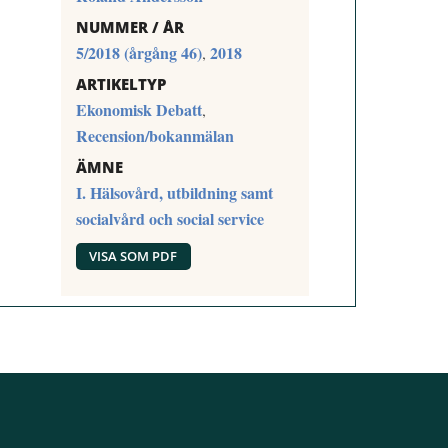
NUMMER / ÅR
5/2018 (årgång 46)
2018
,
ARTIKELTYP
Ekonomisk Debatt
,
Recension/bokanmälan
ÄMNE
I. Hälsovård, utbildning samt
socialvård och social service
VISA SOM PDF