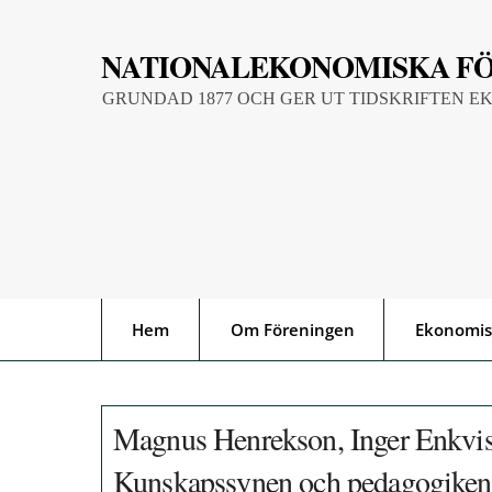
Skip
to
NATIONALEKONOMISKA F
content
GRUNDAD 1877 OCH GER UT TIDSKRIFTEN E
Hem
Om Föreningen
Ekonomis
Magnus Henrekson, Inger Enkvist
Kunskapssynen och pedagogiken - 