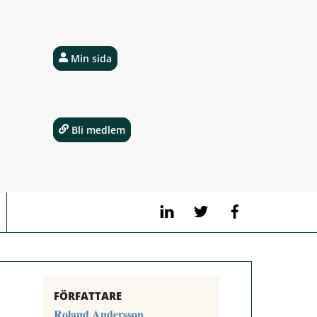
Min sida
Bli medlem
LinkedIn
Twitter
Facebook
FÖRFATTARE
Roland Andersson