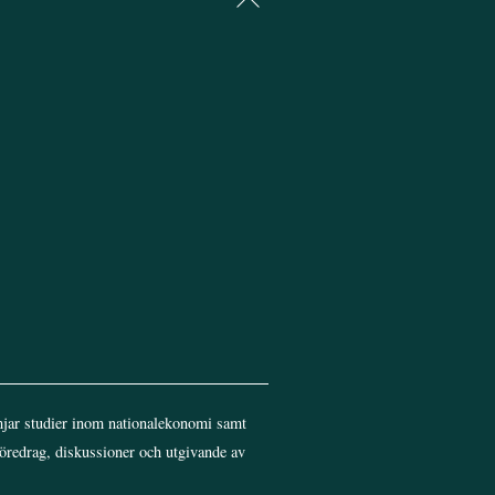
To
Top
jar studier inom nationalekonomi samt
föredrag, diskussioner och utgivande av