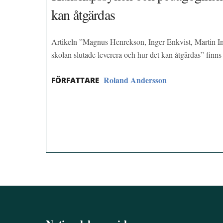
kan åtgärdas
Artikeln ”Magnus Henrekson, Inger Enkvist, Martin I
skolan slutade leverera och hur det kan åtgärdas” fin
Roland Andersson
FÖRFATTARE