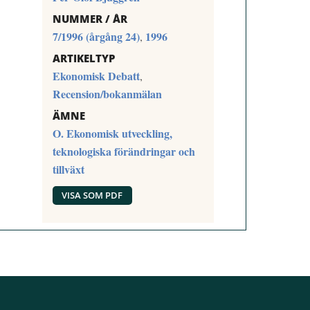
NUMMER / ÅR
7/1996 (årgång 24)
1996
,
ARTIKELTYP
Ekonomisk Debatt
,
Recension/bokanmälan
ÄMNE
O. Ekonomisk utveckling,
teknologiska förändringar och
tillväxt
VISA SOM PDF