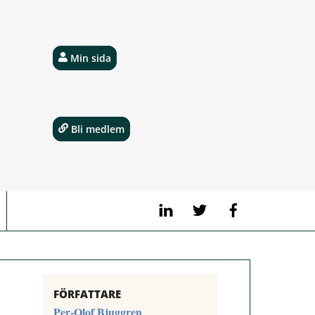
Min sida
Bli medlem
LinkedIn
Twitter
Facebook
FÖRFATTARE
Per-Olof Bjuggren