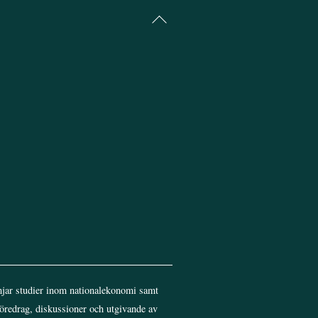
Back
To
Top
jar studier inom nationalekonomi samt
föredrag, diskussioner och utgivande av