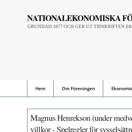
Skip
to
NATIONALEKONOMISKA F
content
GRUNDAD 1877 OCH GER UT TIDSKRIFTEN E
Hem
Om Föreningen
Ekonomis
Magnus Henrekson (under medver
villkor - Spelregler för sysselsätt