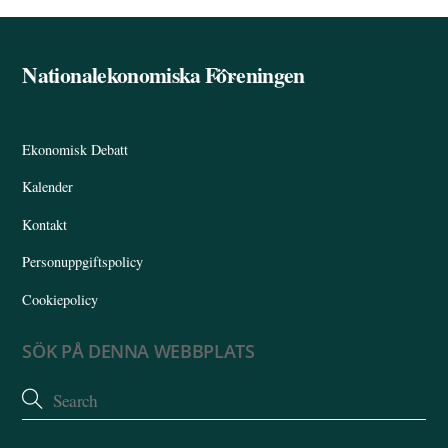
Nationalekonomiska Föreningen
Back
To
Top
Ekonomisk Debatt
Kalender
Kontakt
Personuppgiftspolicy
Cookiepolicy
SÖK PÅ DENNA WEBBPLATS