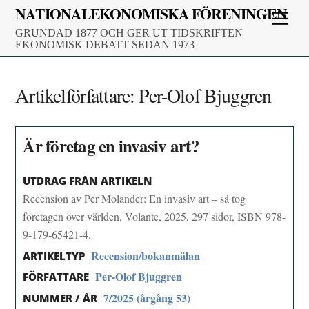
Skip
NATIONALEKONOMISKA FÖRENINGEN
Men
to
GRUNDAD 1877 OCH GER UT TIDSKRIFTEN
content
EKONOMISK DEBATT SEDAN 1973
Artikelförfattare:
Per-Olof Bjuggren
Är företag en invasiv art?
UTDRAG FRÅN ARTIKELN
Recension av Per Molander: En invasiv art – så tog
företagen över världen, Volante, 2025, 297 sidor, ISBN 978-
9-179-65421-4.
Recension/bokanmälan
ARTIKELTYP
Per-Olof Bjuggren
FÖRFATTARE
7/2025 (årgång 53)
NUMMER / ÅR