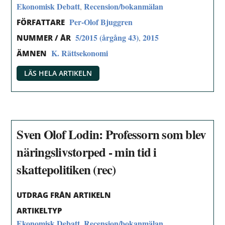
Ekonomisk Debatt
Recension/bokanmälan
,
Per-Olof Bjuggren
FÖRFATTARE
5/2015 (årgång 43)
2015
,
NUMMER / ÅR
K. Rättsekonomi
ÄMNEN
LÄS HELA ARTIKELN
Sven Olof Lodin: Professorn som blev
näringslivstorped - min tid i
skattepolitiken (rec)
UTDRAG FRÅN ARTIKELN
ARTIKELTYP
Ekonomisk Debatt
Recension/bokanmälan
,