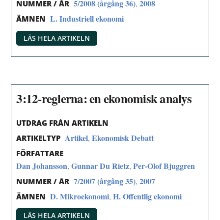
5/2008 (årgång 36)
2008
,
NUMMER / ÅR
L. Industriell ekonomi
ÄMNEN
LÄS HELA ARTIKELN
3:12-reglerna: en ekonomisk analys
UTDRAG FRÅN ARTIKELN
Artikel
Ekonomisk Debatt
,
ARTIKELTYP
FÖRFATTARE
Dan Johansson
Gunnar Du Rietz
Per-Olof Bjuggren
,
,
7/2007 (årgång 35)
2007
,
NUMMER / ÅR
D. Mikroekonomi
H. Offentlig ekonomi
,
ÄMNEN
LÄS HELA ARTIKELN