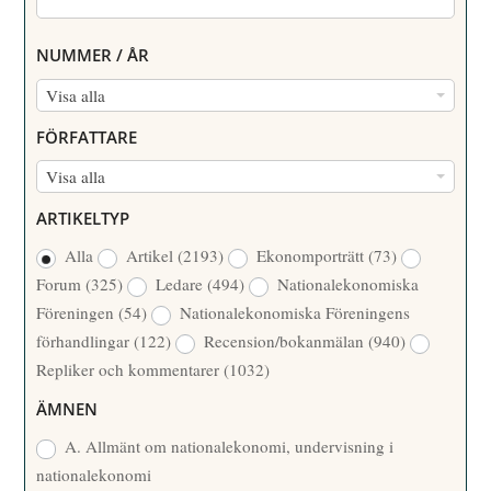
NUMMER / ÅR
N
Visa alla
U
FÖRFATTARE
M
F
Visa alla
M
Ö
E
ARTIKELTYP
R
R
Alla
Artikel
(2193)
Ekonomporträtt
(73)
F
/
Forum
(325)
Ledare
(494)
Nationalekonomiska
A
Å
Föreningen
(54)
Nationalekonomiska Föreningens
T
R
förhandlingar
(122)
Recension/bokanmälan
(940)
T
Repliker och kommentarer
(1032)
A
R
ÄMNEN
E
A. Allmänt om nationalekonomi, undervisning i
nationalekonomi