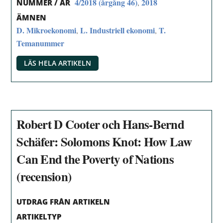
4/2018 (årgång 46)
2018
,
NUMMER / ÅR
ÄMNEN
D. Mikroekonomi
L. Industriell ekonomi
T.
,
,
Temanummer
LÄS HELA ARTIKELN
Robert D Cooter och Hans-Bernd
Schäfer: Solomons Knot: How Law
Can End the Poverty of Nations
(recension)
UTDRAG FRÅN ARTIKELN
ARTIKELTYP