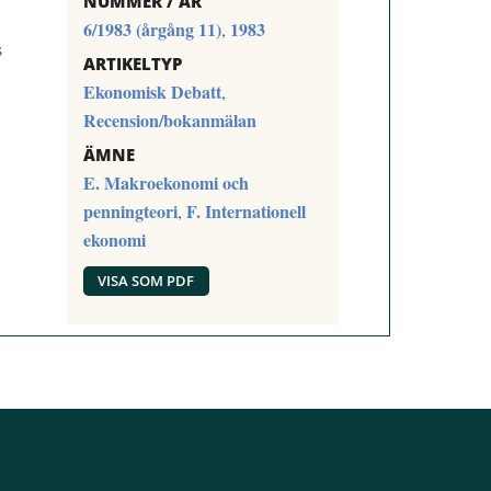
NUMMER / ÅR
6/1983 (årgång 11)
1983
,
s
ARTIKELTYP
Ekonomisk Debatt
,
Recension/bokanmälan
ÄMNE
E. Makroekonomi och
penningteori
F. Internationell
,
ekonomi
VISA SOM PDF