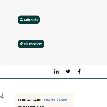
Min sida
Bli medlem
LinkedIn
Twitter
Facebook
nd
Anders Vredin
FÖRFATTARE