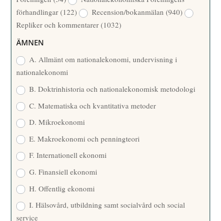
T
R
förhandlingar
(122)
Recension/bokanmälan
(940)
T
Repliker och kommentarer
(1032)
A
R
ÄMNEN
E
A. Allmänt om nationalekonomi, undervisning i
nationalekonomi
B. Doktrinhistoria och nationalekonomisk metodologi
C. Matematiska och kvantitativa metoder
D. Mikroekonomi
E. Makroekonomi och penningteori
F. Internationell ekonomi
G. Finansiell ekonomi
H. Offentlig ekonomi
I. Hälsovård, utbildning samt socialvård och social
service