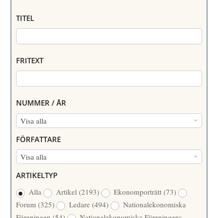
TITEL
FRITEXT
NUMMER / ÅR
N
Visa alla
U
FÖRFATTARE
M
F
Visa alla
M
Ö
E
ARTIKELTYP
R
R
Alla
Artikel
(2193)
Ekonomporträtt
(73)
F
/
Forum
(325)
Ledare
(494)
Nationalekonomiska
A
Å
Föreningen
(54)
Nationalekonomiska Föreningens