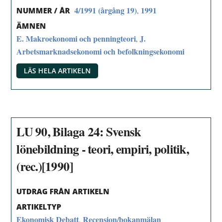
4/1991 (årgång 19)
1991
,
NUMMER / ÅR
ÄMNEN
E. Makroekonomi och penningteori
J.
,
Arbetsmarknadsekonomi och befolkningsekonomi
LÄS HELA ARTIKELN
LU 90, Bilaga 24: Svensk
lönebildning - teori, empiri, politik,
(rec.)[1990]
UTDRAG FRÅN ARTIKELN
ARTIKELTYP
Ekonomisk Debatt
Recension/bokanmälan
,