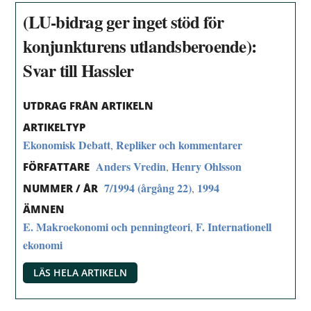
(LU-bidrag ger inget stöd för
konjunkturens utlandsberoende):
Svar till Hassler
UTDRAG FRÅN ARTIKELN
ARTIKELTYP
Ekonomisk Debatt
Repliker och kommentarer
,
Anders Vredin
Henry Ohlsson
,
FÖRFATTARE
7/1994 (årgång 22)
1994
,
NUMMER / ÅR
ÄMNEN
E. Makroekonomi och penningteori
F. Internationell
,
ekonomi
LÄS HELA ARTIKELN