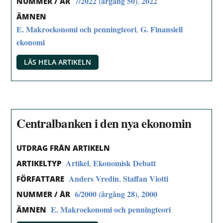
7/2022 (årgång 50)
2022
,
NUMMER / ÅR
ÄMNEN
E. Makroekonomi och penningteori
G. Finansiell
,
ekonomi
LÄS HELA ARTIKELN
Centralbanken i den nya ekonomin
UTDRAG FRÅN ARTIKELN
Artikel
Ekonomisk Debatt
,
ARTIKELTYP
Anders Vredin
Staffan Viotti
,
FÖRFATTARE
6/2000 (årgång 28)
2000
,
NUMMER / ÅR
E. Makroekonomi och penningteori
ÄMNEN