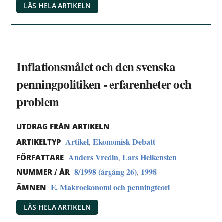
LÄS HELA ARTIKELN
Inflationsmålet och den svenska
penningpolitiken - erfarenheter och
problem
UTDRAG FRÅN ARTIKELN
Artikel
Ekonomisk Debatt
,
ARTIKELTYP
Anders Vredin
Lars Heikensten
,
FÖRFATTARE
8/1998 (årgång 26)
1998
,
NUMMER / ÅR
E. Makroekonomi och penningteori
ÄMNEN
LÄS HELA ARTIKELN