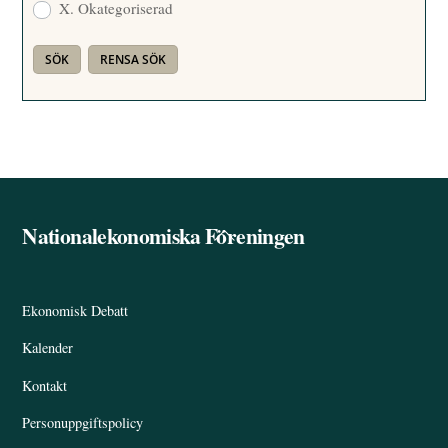
X. Okategoriserad
Nationalekonomiska Föreningen
Back
To
Top
Ekonomisk Debatt
Kalender
Kontakt
Personuppgiftspolicy