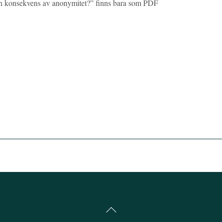
 en konsekvens av anonymitet?” finns bara som PDF
Back
To