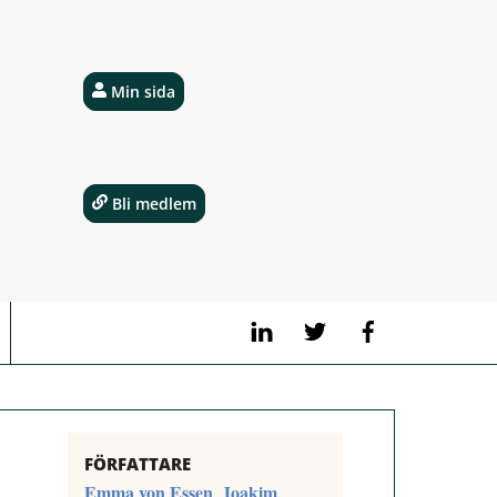
Min sida
Bli medlem
LinkedIn
Twitter
Facebook
FÖRFATTARE
Emma von Essen
Joakim
,