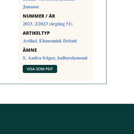
Jansson
NUMMER / ÅR
2023
2/2023 (årgång 51)
,
ARTIKELTYP
Artikel
Ekonomisk Debatt
,
ÄMNE
S. Andra frågor, kulturekonomi
VISA SOM PDF