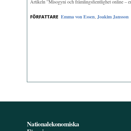
Artikeln ”Misogyni och främlingsfientlighet online –
Emma von Essen
Joakim Jansson
,
FÖRFATTARE
Nationalekonomiska