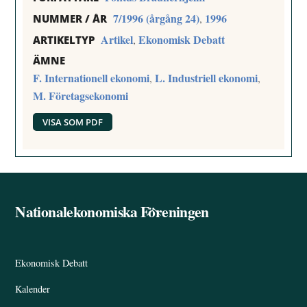
7/1996 (årgång 24)
1996
,
NUMMER / ÅR
Artikel
Ekonomisk Debatt
,
ARTIKELTYP
ÄMNE
F. Internationell ekonomi
L. Industriell ekonomi
,
,
M. Företagsekonomi
VISA SOM PDF
Nationalekonomiska Föreningen
Back
To
Top
Ekonomisk Debatt
Kalender