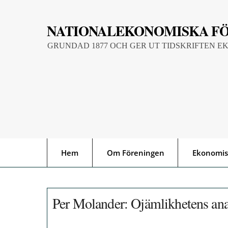
Skip
to
NATIONALEKONOMISKA F
content
GRUNDAD 1877 OCH GER UT TIDSKRIFTEN E
Hem
Om Föreningen
Ekonomis
Per Molander: Ojämlikhetens ana