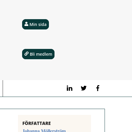
Min sida
Bli medlem
LinkedIn
Twitter
Facebook
FÖRFATTARE
Johanna Möllerström