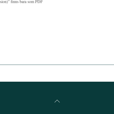
nsion)” finns bara som PDF
Back
To
Top