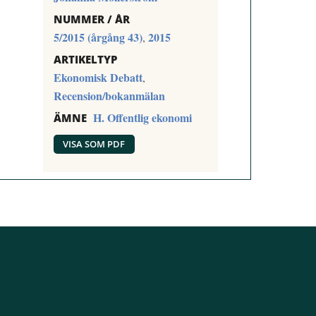
NUMMER / ÅR
5/2015 (årgång 43)
2015
,
ARTIKELTYP
Ekonomisk Debatt
,
Recension/bokanmälan
H. Offentlig ekonomi
ÄMNE
VISA SOM PDF