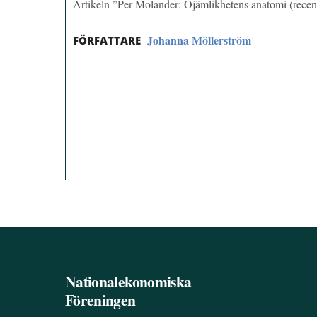
Artikeln ”Per Molander: Ojämlikhetens anatomi (rece
Johanna Möllerström
FÖRFATTARE
Nationalekonomiska
Föreningen