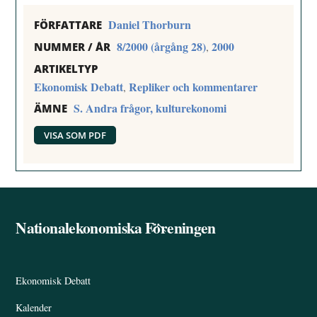
Daniel Thorburn
FÖRFATTARE
8/2000 (årgång 28)
2000
,
NUMMER / ÅR
ARTIKELTYP
Ekonomisk Debatt
Repliker och kommentarer
,
S. Andra frågor, kulturekonomi
ÄMNE
VISA SOM PDF
Nationalekonomiska Föreningen
Back
To
Top
Ekonomisk Debatt
Kalender