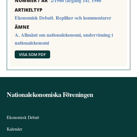
2/1986 (årgång 14)
1986
,
NUMMER / ÅR
ARTIKELTYP
Ekonomisk Debatt
Repliker och kommentarer
,
ÄMNE
A. Allmänt om nationalekonomi, undervisning i
nationalekonomi
VISA SOM PDF
Nationalekonomiska Föreningen
Back
To
Top
Ekonomisk Debatt
Kalender