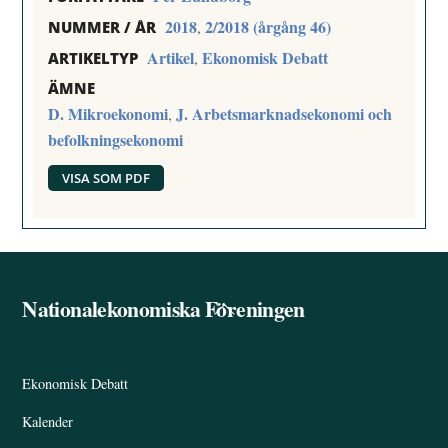
2018
2/2018 (årgång 46)
,
NUMMER / ÅR
Artikel
Ekonomisk Debatt
,
ARTIKELTYP
ÄMNE
D. Mikroekonomi
J. Arbetsmarknadsekonomi och
,
befolkningsekonomi
VISA SOM PDF
Nationalekonomiska Föreningen
Back
To
Top
Ekonomisk Debatt
Kalender