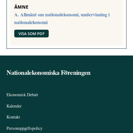
ÄMNE
A. Allmänt om nationalekonomi, undervisning i
nationalekonomi
VISA SOM PDF
Nationalekonomiska Föreningen
Back
To
Top
Ekonomisk Debatt
Kalender
Kontakt
Personuppgiftspolicy