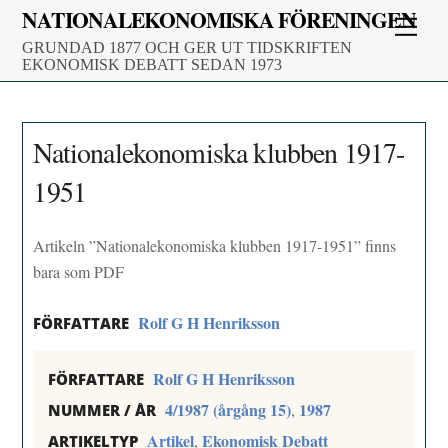
Skip
NATIONALEKONOMISKA FÖRENINGEN
Men
to
GRUNDAD 1877 OCH GER UT TIDSKRIFTEN
content
EKONOMISK DEBATT SEDAN 1973
Nationalekonomiska klubben 1917-
1951
Artikeln ”Nationalekonomiska klubben 1917-1951” finns
bara som PDF
Rolf G H Henriksson
FÖRFATTARE
Rolf G H Henriksson
FÖRFATTARE
4/1987 (årgång 15)
1987
,
NUMMER / ÅR
Artikel
Ekonomisk Debatt
,
ARTIKELTYP