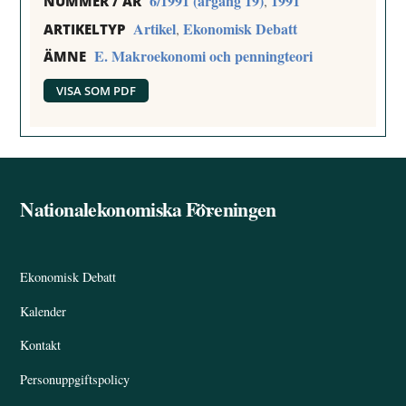
6/1991 (årgång 19)
1991
,
NUMMER / ÅR
Artikel
Ekonomisk Debatt
,
ARTIKELTYP
E. Makroekonomi och penningteori
ÄMNE
VISA SOM PDF
Nationalekonomiska Föreningen
Back
To
Top
Ekonomisk Debatt
Kalender
Kontakt
Personuppgiftspolicy