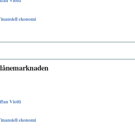
ffan Viotti
Finansiell ekonomi
gslånemarknaden
ffan Viotti
Finansiell ekonomi