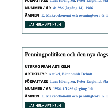
Lars Hörngren
Peter Englund
Sta
,
,
FÖRFATTARE
4/1986 (årgång 14)
1986
,
NUMMER / ÅR
E. Makroekonomi och penningteori
G. 
,
ÄMNEN
LÄS HELA ARTIKELN
Penningpolitiken och den nya da
UTDRAG FRÅN ARTIKELN
Artikel
Ekonomisk Debatt
,
ARTIKELTYP
Lars Hörngren
Peter Englund
Sta
,
,
FÖRFATTARE
1986
1/1986 (årgång 14)
,
NUMMER / ÅR
E. Makroekonomi och penningteori
G. 
,
ÄMNEN
LÄS HELA ARTIKELN