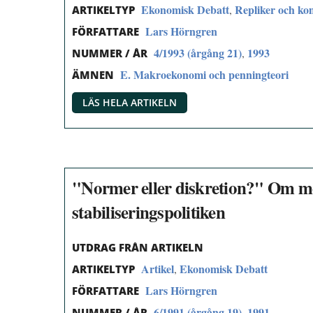
Ekonomisk Debatt
Repliker och k
,
ARTIKELTYP
Lars Hörngren
FÖRFATTARE
4/1993 (årgång 21)
1993
,
NUMMER / ÅR
E. Makroekonomi och penningteori
ÄMNEN
LÄS HELA ARTIKELN
"Normer eller diskretion?" Om möj
stabiliseringspolitiken
UTDRAG FRÅN ARTIKELN
Artikel
Ekonomisk Debatt
,
ARTIKELTYP
Lars Hörngren
FÖRFATTARE
6/1991 (årgång 19)
1991
,
NUMMER / ÅR