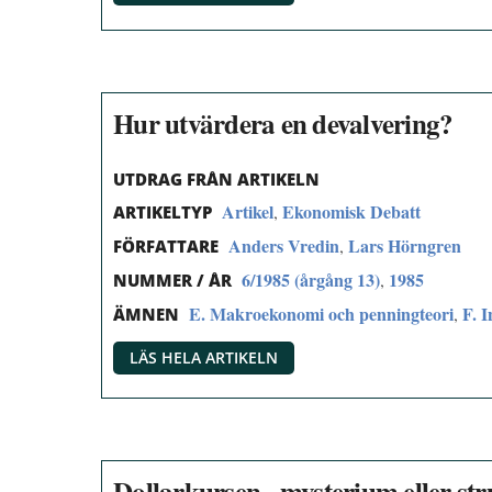
Hur utvärdera en devalvering?
UTDRAG FRÅN ARTIKELN
Artikel
Ekonomisk Debatt
,
ARTIKELTYP
Anders Vredin
Lars Hörngren
,
FÖRFATTARE
6/1985 (årgång 13)
1985
,
NUMMER / ÅR
E. Makroekonomi och penningteori
F. 
,
ÄMNEN
LÄS HELA ARTIKELN
Dollarkursen - mysterium eller s