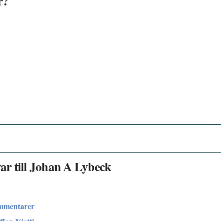
r?
r till Johan A Lybeck
ommentarer