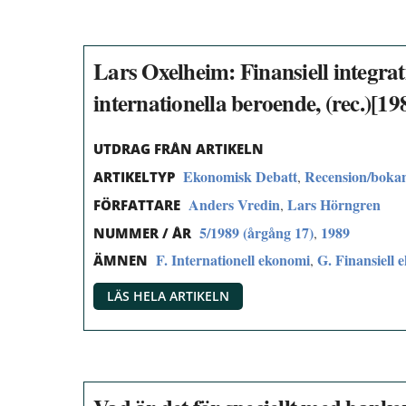
Lars Oxelheim: Finansiell integra
internationella beroende, (rec.)[19
UTDRAG FRÅN ARTIKELN
Ekonomisk Debatt
Recension/boka
,
ARTIKELTYP
Anders Vredin
Lars Hörngren
,
FÖRFATTARE
5/1989 (årgång 17)
1989
,
NUMMER / ÅR
F. Internationell ekonomi
G. Finansiell 
,
ÄMNEN
LÄS HELA ARTIKELN