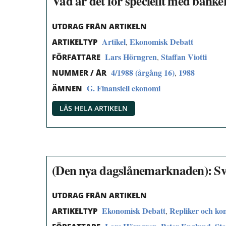
Vad är det för speciellt med banke
UTDRAG FRÅN ARTIKELN
Artikel
Ekonomisk Debatt
,
ARTIKELTYP
Lars Hörngren
Staffan Viotti
,
FÖRFATTARE
4/1988 (årgång 16)
1988
,
NUMMER / ÅR
G. Finansiell ekonomi
ÄMNEN
LÄS HELA ARTIKELN
(Den nya dagslånemarknaden): Sva
UTDRAG FRÅN ARTIKELN
Ekonomisk Debatt
Repliker och k
,
ARTIKELTYP