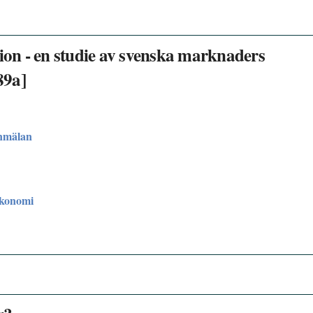
tion - en studie av svenska marknaders
89a]
nmälan
ekonomi