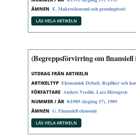
E. Makroekonomi och penningteori
ÄMNEN
LÄS HELA ARTIKELN
(Begreppsförvirring om finansiell 
UTDRAG FRÅN ARTIKELN
Ekonomisk Debatt
Repliker och k
,
ARTIKELTYP
Anders Vredin
Lars Hörngren
,
FÖRFATTARE
8/1989 (årgång 17)
1989
,
NUMMER / ÅR
G. Finansiell ekonomi
ÄMNEN
LÄS HELA ARTIKELN