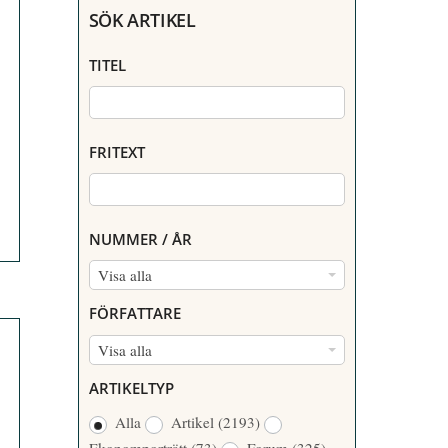
SÖK ARTIKEL
TITEL
FRITEXT
NUMMER / ÅR
N
Visa alla
U
FÖRFATTARE
M
F
Visa alla
M
Ö
E
ARTIKELTYP
R
R
Alla
Artikel
(2193)
F
/