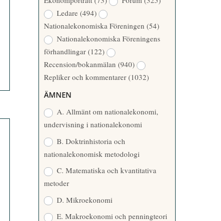
Ekonomporträtt
(73)
Forum
(325)
A
Å
Ledare
(494)
T
R
Nationalekonomiska Föreningen
(54)
T
Nationalekonomiska Föreningens
A
förhandlingar
(122)
R
Recension/bokanmälan
(940)
E
Repliker och kommentarer
(1032)
ÄMNEN
A. Allmänt om nationalekonomi,
undervisning i nationalekonomi
B. Doktrinhistoria och
nationalekonomisk metodologi
C. Matematiska och kvantitativa
metoder
D. Mikroekonomi
E. Makroekonomi och penningteori