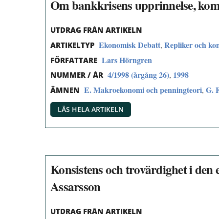
Om bankkrisens upprinnelse, kom
UTDRAG FRÅN ARTIKELN
Ekonomisk Debatt
Repliker och k
,
ARTIKELTYP
Lars Hörngren
FÖRFATTARE
4/1998 (årgång 26)
1998
,
NUMMER / ÅR
E. Makroekonomi och penningteori
G. 
,
ÄMNEN
LÄS HELA ARTIKELN
Konsistens och trovärdighet i den e
Assarsson
UTDRAG FRÅN ARTIKELN