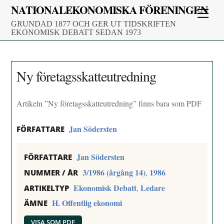
Skip
NATIONALEKONOMISKA FÖRENINGEN
Men
to
GRUNDAD 1877 OCH GER UT TIDSKRIFTEN
content
EKONOMISK DEBATT SEDAN 1973
Ny företagsskatteutredning
Artikeln ”Ny företagsskatteutredning” finns bara som PDF
Jan Södersten
FÖRFATTARE
Jan Södersten
FÖRFATTARE
3/1986 (årgång 14)
1986
,
NUMMER / ÅR
Ekonomisk Debatt
Ledare
,
ARTIKELTYP
H. Offentlig ekonomi
ÄMNE
VISA SOM PDF