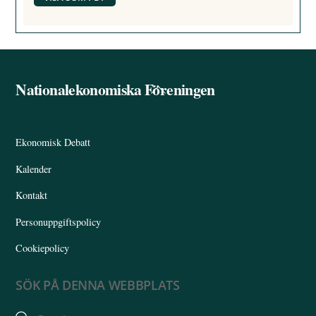
Nationalekonomiska Föreningen
Back
To
Top
Ekonomisk Debatt
Kalender
Kontakt
Personuppgiftspolicy
Cookiepolicy
SÖK PÅ DENNA WEBBPLATS