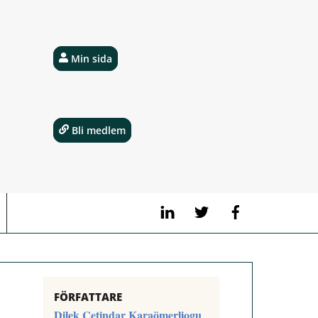
Min sida
Bli medlem
LinkedIn
Twitter
Facebook
FÖRFATTARE
Dilek Cetindar Karaömerliogu
,