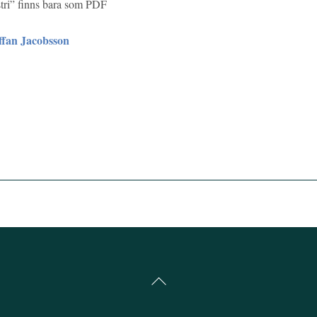
stri” finns bara som PDF
ffan Jacobsson
Back
To
Top