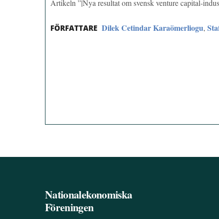
Artikeln ”|Nya resultat om svensk venture capital-indu
Dilek Cetindar Karaömerliogu
Sta
,
FÖRFATTARE
Nationalekonomiska
Föreningen