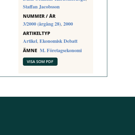
Staffan Jacobsson
NUMMER / ÅR
3/2000 (årgång 28)
2000
,
ARTIKELTYP
Artikel
Ekonomisk Debatt
,
M. Företagsekonomi
ÄMNE
VISA SOM PDF