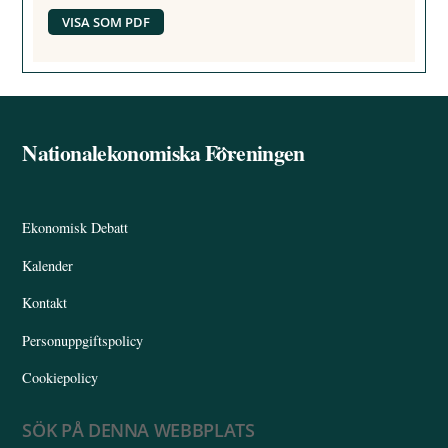
VISA SOM PDF
Nationalekonomiska Föreningen
Back
To
Top
Ekonomisk Debatt
Kalender
Kontakt
Personuppgiftspolicy
Cookiepolicy
SÖK PÅ DENNA WEBBPLATS