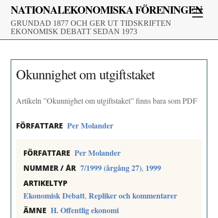
Skip
NATIONALEKONOMISKA FÖRENINGEN
Men
to
GRUNDAD 1877 OCH GER UT TIDSKRIFTEN
content
EKONOMISK DEBATT SEDAN 1973
Okunnighet om utgiftstaket
Artikeln ”Okunnighet om utgiftstaket” finns bara som PDF
Per Molander
FÖRFATTARE
Per Molander
FÖRFATTARE
7/1999 (årgång 27)
1999
,
NUMMER / ÅR
ARTIKELTYP
Ekonomisk Debatt
Repliker och kommentarer
,
H. Offentlig ekonomi
ÄMNE