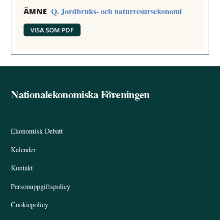
Q. Jordbruks- och naturresursekonomi
ÄMNE
VISA SOM PDF
Nationalekonomiska Föreningen
Back
To
Top
Ekonomisk Debatt
Kalender
Kontakt
Personuppgiftspolicy
Cookiepolicy