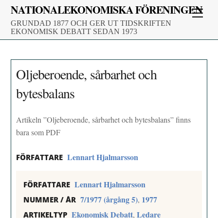
Skip
NATIONALEKONOMISKA FÖRENINGEN
Men
to
GRUNDAD 1877 OCH GER UT TIDSKRIFTEN
content
EKONOMISK DEBATT SEDAN 1973
Oljeberoende, sårbarhet och
bytesbalans
Artikeln ”Oljeberoende, sårbarhet och bytesbalans” finns
bara som PDF
Lennart Hjalmarsson
FÖRFATTARE
Lennart Hjalmarsson
FÖRFATTARE
7/1977 (årgång 5)
1977
,
NUMMER / ÅR
Ekonomisk Debatt
Ledare
,
ARTIKELTYP