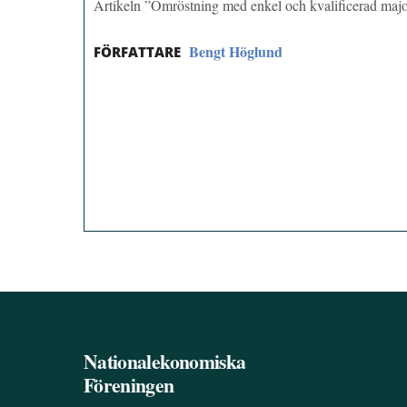
Artikeln ”Omröstning med enkel och kvalificerad majo
Bengt Höglund
FÖRFATTARE
Nationalekonomiska
Föreningen