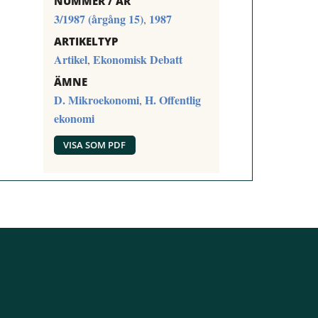
NUMMER / ÅR
3/1987 (årgång 15)
1987
,
ARTIKELTYP
Artikel
Ekonomisk Debatt
,
ÄMNE
D. Mikroekonomi
H. Offentlig
,
ekonomi
VISA SOM PDF