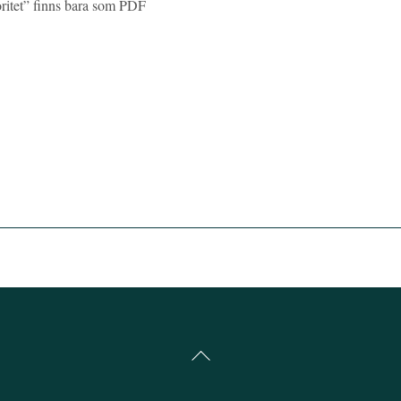
ritet” finns bara som PDF
Back
To
Top