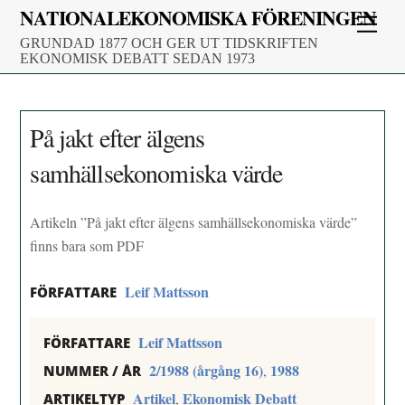
Skip
NATIONALEKONOMISKA FÖRENINGEN
Men
to
GRUNDAD 1877 OCH GER UT TIDSKRIFTEN
content
EKONOMISK DEBATT SEDAN 1973
På jakt efter älgens
samhällsekonomiska värde
Artikeln ”På jakt efter älgens samhällsekonomiska värde”
finns bara som PDF
Leif Mattsson
FÖRFATTARE
Leif Mattsson
FÖRFATTARE
2/1988 (årgång 16)
1988
,
NUMMER / ÅR
Artikel
Ekonomisk Debatt
,
ARTIKELTYP