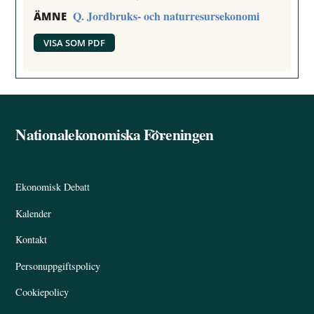
Q. Jordbruks- och naturresursekonomi
ÄMNE
VISA SOM PDF
Nationalekonomiska Föreningen
Back
To
Top
Ekonomisk Debatt
Kalender
Kontakt
Personuppgiftspolicy
Cookiepolicy