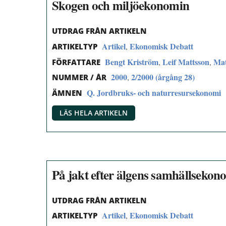
Skogen och miljöekonomin
UTDRAG FRÅN ARTIKELN
Artikel
Ekonomisk Debatt
,
ARTIKELTYP
Bengt Kriström
Leif Mattsson
Mat
,
,
FÖRFATTARE
2000
2/2000 (årgång 28)
,
NUMMER / ÅR
Q. Jordbruks- och naturresursekonomi
ÄMNEN
LÄS HELA ARTIKELN
På jakt efter älgens samhällsekon
UTDRAG FRÅN ARTIKELN
Artikel
Ekonomisk Debatt
,
ARTIKELTYP