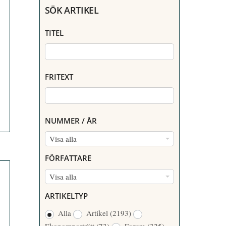
SÖK ARTIKEL
TITEL
FRITEXT
NUMMER / ÅR
N
Visa alla
U
FÖRFATTARE
M
F
Visa alla
M
Ö
E
ARTIKELTYP
R
R
Alla
Artikel
(2193)
F
/