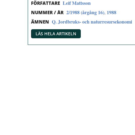
Leif Mattsson
FÖRFATTARE
2/1988 (årgång 16)
1988
,
NUMMER / ÅR
Q. Jordbruks- och naturresursekonomi
ÄMNEN
LÄS HELA ARTIKELN