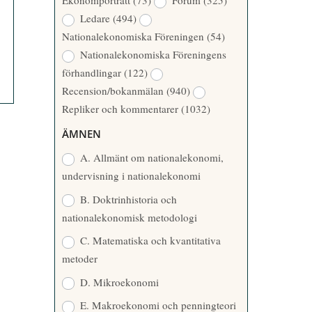
Ekonomporträtt
(73)
Forum
(325)
A
Å
Ledare
(494)
T
R
Nationalekonomiska Föreningen
(54)
T
Nationalekonomiska Föreningens
A
förhandlingar
(122)
R
Recension/bokanmälan
(940)
E
Repliker och kommentarer
(1032)
ÄMNEN
A. Allmänt om nationalekonomi,
undervisning i nationalekonomi
B. Doktrinhistoria och
nationalekonomisk metodologi
C. Matematiska och kvantitativa
metoder
D. Mikroekonomi
E. Makroekonomi och penningteori