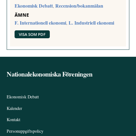
Ekonomisk Debatt
Recension/bokanmälan
,
ÄMNE
F. Internationell ekonomi
L. Industriell ekonomi
,
VISA SOM PDF
Nationalekonomiska Föreningen
Back
To
Top
Ekonomisk Debatt
Kalender
Kontakt
Personuppgiftspolicy