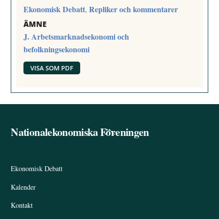
Ekonomisk Debatt
Repliker och kommentarer
,
ÄMNE
J. Arbetsmarknadsekonomi och
befolkningsekonomi
VISA SOM PDF
Nationalekonomiska Föreningen
Back
To
Top
Ekonomisk Debatt
Kalender
Kontakt