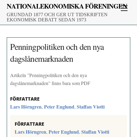
Skip
NATIONALEKONOMISKA FÖRENINGEN
Men
to
GRUNDAD 1877 OCH GER UT TIDSKRIFTEN
content
EKONOMISK DEBATT SEDAN 1973
Penningpolitiken och den nya
dagslånemarknaden
Artikeln ”Penningpolitiken och den nya
dagslånemarknaden” finns bara som PDF
FÖRFATTARE
Lars Hörngren
Peter Englund
Staffan Viotti
,
,
FÖRFATTARE
Lars Hörngren
Peter Englund
Staffan Viotti
,
,