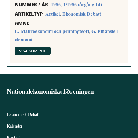
1986
1/1986 (årgång 14)
,
NUMMER / ÅR
Artikel
Ekonomisk Debatt
,
ARTIKELTYP
ÄMNE
E. Makroekonomi och penningteori
G. Finansiell
,
ekonomi
VISA SOM PDF
Nationalekonomiska Föreningen
Back
To
Top
Ekonomisk Debatt
Kalender
Kontakt