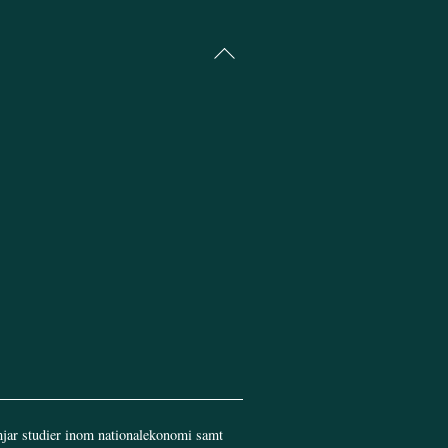
Back
To
Top
jar studier inom nationalekonomi samt