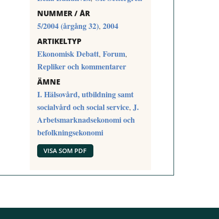
NUMMER / ÅR
5/2004 (årgång 32)
2004
,
ARTIKELTYP
Ekonomisk Debatt
Forum
,
,
Repliker och kommentarer
ÄMNE
I. Hälsovård, utbildning samt
socialvård och social service
J.
,
Arbetsmarknadsekonomi och
befolkningsekonomi
VISA SOM PDF