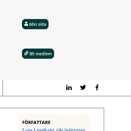
Min sida
Bli medlem
LinkedIn
Twitter
Facebook
FÖRFATTARE
Lena Lundkvist
Ole Settergren
,