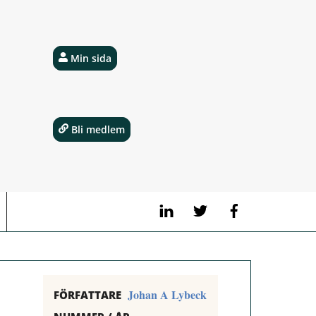
Min sida
Bli medlem
LinkedIn
Twitter
Facebook
Johan A Lybeck
FÖRFATTARE