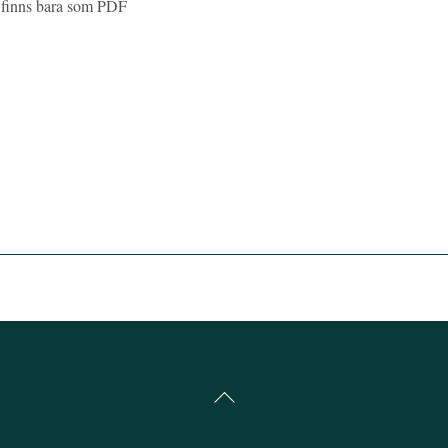
 finns bara som PDF
Back
To
Top