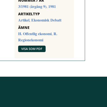
NUMMER / ÅR
3/1981 (årgång 9)
1981
,
ARTIKELTYP
Artikel
Ekonomisk Debatt
,
ÄMNE
H. Offentlig ekonomi
R.
,
Regionekonomi
VISA SOM PDF