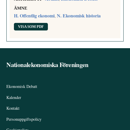
ÄMNE
H. Offentlig ekonomi
N. Ekonomisk historia
,
VISA SOM PDF
Nationalekonomiska Föreningen
Back
To
Top
Ekonomisk Debatt
Kalender
Kontakt
Personuppgiftspolicy
Cookiepolicy