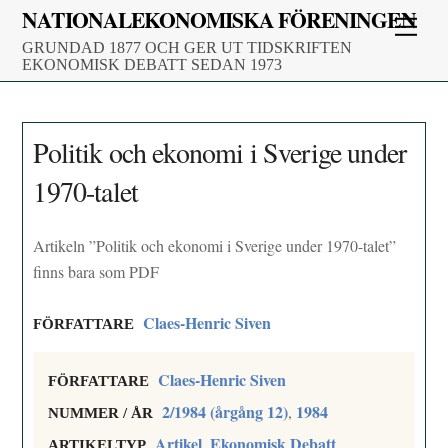
Skip
NATIONALEKONOMISKA FÖRENINGEN
Men
to
GRUNDAD 1877 OCH GER UT TIDSKRIFTEN
content
EKONOMISK DEBATT SEDAN 1973
Politik och ekonomi i Sverige under
1970-talet
Artikeln ”Politik och ekonomi i Sverige under 1970-talet”
finns bara som PDF
Claes-Henric Siven
FÖRFATTARE
Claes-Henric Siven
FÖRFATTARE
2/1984 (årgång 12)
1984
,
NUMMER / ÅR
Artikel
Ekonomisk Debatt
,
ARTIKELTYP