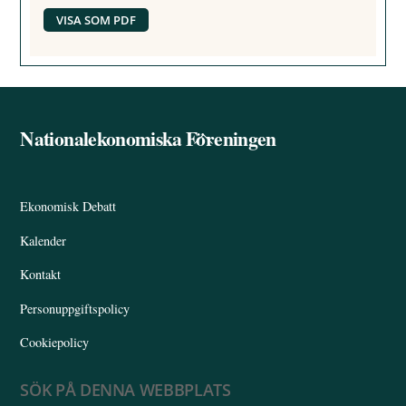
VISA SOM PDF
Nationalekonomiska Föreningen
Back
To
Top
Ekonomisk Debatt
Kalender
Kontakt
Personuppgiftspolicy
Cookiepolicy
SÖK PÅ DENNA WEBBPLATS