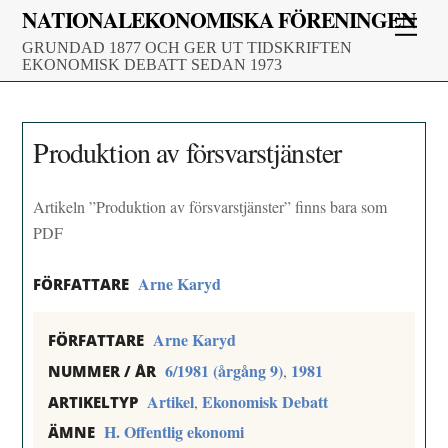
Skip
NATIONALEKONOMISKA FÖRENINGEN
Men
to
GRUNDAD 1877 OCH GER UT TIDSKRIFTEN
content
EKONOMISK DEBATT SEDAN 1973
Produktion av försvarstjänster
Artikeln ”Produktion av försvarstjänster” finns bara som
PDF
Arne Karyd
FÖRFATTARE
Arne Karyd
FÖRFATTARE
6/1981 (årgång 9)
1981
,
NUMMER / ÅR
Artikel
Ekonomisk Debatt
,
ARTIKELTYP
H. Offentlig ekonomi
ÄMNE